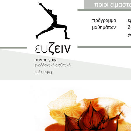
ποιοι ειμαστ
πρόγραμμα
ε
μαθημάτων
δ
y