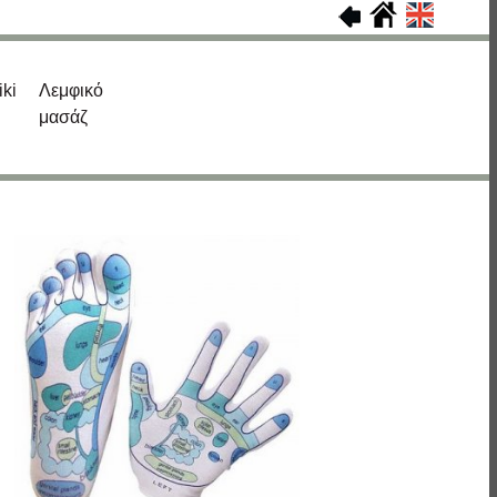
iki
Λεμφικό
μασάζ