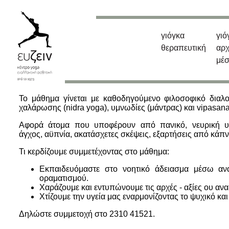
γιόγκα
γιό
θεραπευτική
αρ
μέ
Το μάθημα γίνεται με καθοδηγούμενο φιλοσοφικό διαλογ
χαλάρωσης (nidra yoga), υμνωδίες (μάντρας) και vipasana
Αφορά άτομα που υποφέρουν από πανικό, νευρική υπ
άγχος, αϋπνία, ακατάσχετες σκέψεις, εξαρτήσεις από κάπν
Τι κερδίζουμε συμμετέχοντας στο μάθημα:
Εκπαιδευόμαστε στο νοητικό άδειασμα μέσω αν
οραματισμού.
Χαράζουμε και εντυπώνουμε τις αρχές - αξίες ου ανα
Χτίζουμε την υγεία μας εναρμονίζοντας το ψυχικό κα
Δηλώστε συμμετοχή στο 2310 41521.